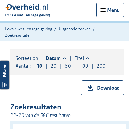
Menu
U
Lokale wet- en regelgeving
bent
hier:
Lokale wet- en regelgeving
Uitgebreid zoeken
Zoekresultaten
Sorteer op:
Sorteer op:
Datum
aflopend
Sorteer op:
Titel
oplopend
Aantal:
Toon
10
resultaten per pagina
Toon
20
resultaten per pagina
Toon
50
resultaten per pagina
Toon
100
resultaten per pag
Toon
200
resultaten
Download
Zoekresultaten
11-20 van de 386 resultaten