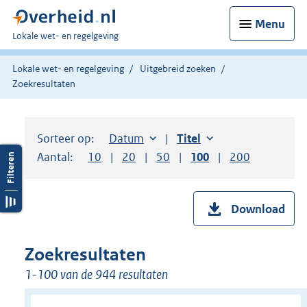
Menu
U
Lokale wet- en regelgeving
bent
hier:
Lokale wet- en regelgeving
Uitgebreid zoeken
Zoekresultaten
Sorteer op:
Sorteer op:
Datum
aflopend
Sorteer op:
Titel
oplopend
Aantal:
Toon
10
resultaten per pagina
Toon
20
resultaten per pagina
Toon
50
resultaten per pagina
Toon
100
resultaten per pag
Toon
200
resultaten
Download
Zoekresultaten
1-100 van de 944 resultaten