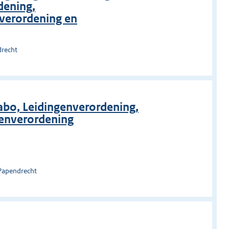
dening,
verordening en
drecht
abo, Leidingenverordening,
enverordening
Papendrecht