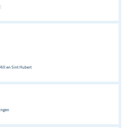
g
ill en Sint Hubert
ingen