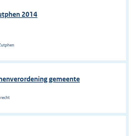
utphen 2014
 Zutphen
omenverordening gemeente
recht