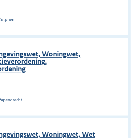
 Zutphen
Omgevingswet, Woningwet,
ieverordening,
ordening
Papendrecht
Omgevingswet, Woningwet, Wet