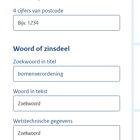
w
i
4 cijfers van postcode
j
d
e
r
Woord of zinsdeel
Zoekwoord in titel
Woord in tekst
Wetstechnische gegevens