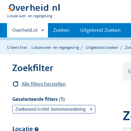
U
Lokale wet- en regelgeving
bent
Primaire
hier:
Andere
Overheid.nl
Zoeken
Uitgebreid Zoeken
sites
navigatie
binnen
U bent hier:
Lokale wet- en regelgeving
Uitgebreid zoeken
Zoe
Zoekfilter
S
Alle filters herstellen
Geselecteerde filters (1)
Zoekwoord in titel: bomenverordening
v
Z
e
r
Locatie