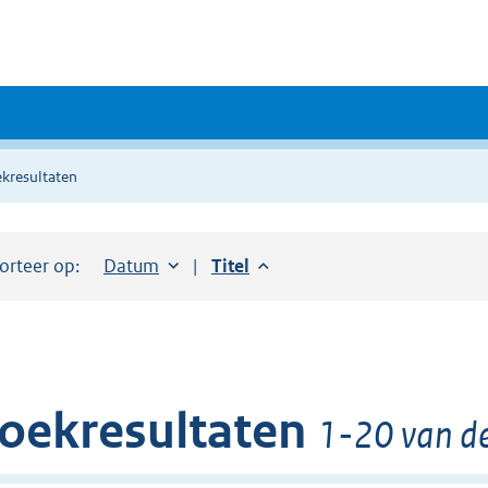
kresultaten
orteer op:
Sorteer op:
Datum
aflopend
Sorteer op:
Titel
aflopend
oekresultaten
1-20 van de