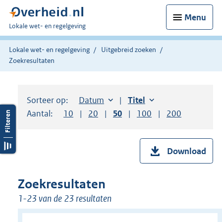
Menu
U
Lokale wet- en regelgeving
bent
hier:
Lokale wet- en regelgeving
Uitgebreid zoeken
Zoekresultaten
Sorteer op:
Sorteer op:
Datum
aflopend
Sorteer op:
Titel
oplopend
Aantal:
Toon
10
resultaten per pagina
Toon
20
resultaten per pagina
Toon
50
resultaten per pagina
Toon
100
resultaten per pag
Toon
200
resultaten
Download
Zoekresultaten
1-23 van de 23 resultaten