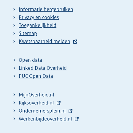
Informatie hergebruiken
Privacy en cookies
Toegankelijkheid
Sitemap
E
Kwetsbaarheid melden
x
t
Open data
e
Linked Data Overheid
r
PUC Open Data
n
e
MijnOverheid.nl
l
E
Rijksoverheid.nl
i
x
E
Ondernemersplein.nl
n
t
x
E
Werkenbijdeoverheid.nl
k
e
t
x
: