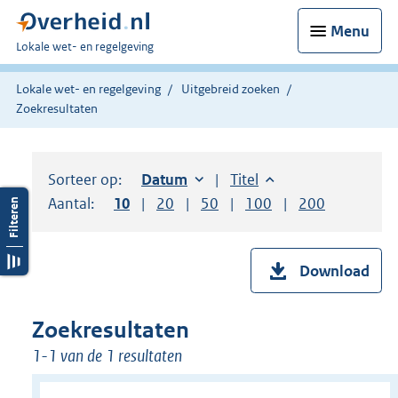
Menu
U
Lokale wet- en regelgeving
bent
hier:
Lokale wet- en regelgeving
Uitgebreid zoeken
Zoekresultaten
Sorteer op:
Sorteer op:
Datum
oplopend
Sorteer op:
Titel
oplopend
Aantal:
Toon
10
resultaten per pagina
Toon
20
resultaten per pagina
Toon
50
resultaten per pagina
Toon
100
resultaten per pag
Toon
200
resultaten
Download
Zoekresultaten
1-1 van de 1 resultaten