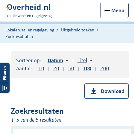
Menu
U
Lokale wet- en regelgeving
bent
hier:
Lokale wet- en regelgeving
Uitgebreid zoeken
Zoekresultaten
Sorteer op:
Sorteer op:
Datum
oplopend
Sorteer op:
Titel
oplopend
Aantal:
Toon
10
resultaten per pagina
Toon
20
resultaten per pagina
Toon
50
resultaten per pagina
Toon
100
resultaten per pag
Toon
200
resultaten
Download
Zoekresultaten
1-5 van de 5 resultaten