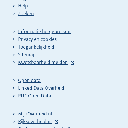
:
:
d
Help
e
Zoeken
p
a
Informatie hergebruiken
g
Privacy en cookies
i
Toegankelijkheid
n
Sitemap
E
Kwetsbaarheid melden
a
x
z
t
o
Open data
e
Linked Data Overheid
e
r
PUC Open Data
k
n
r
e
MijnOverheid.nl
e
l
E
Rijksoverheid.nl
s
i