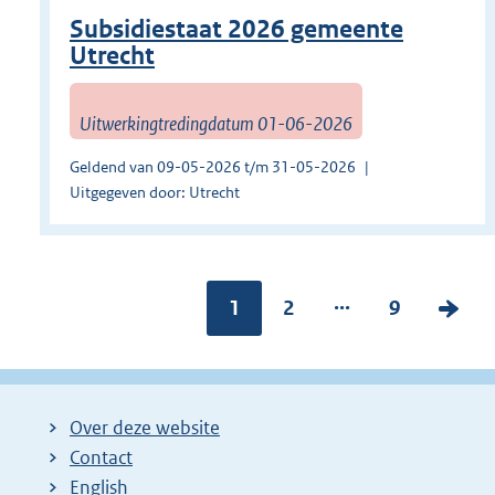
Subsidiestaat 2026 gemeente
Utrecht
Uitwerkingtredingdatum 01-06-2026
Geldend van 09-05-2026 t/m 31-05-2026
Uitgegeven door: Utrecht
...
Pagina:
1
P
2
P
9
V
a
a
o
g
g
l
i
i
g
Over deze website
n
n
e
Contact
a
a
n
English