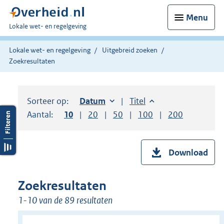
Menu
U
Lokale wet- en regelgeving
bent
hier:
Lokale wet- en regelgeving
Uitgebreid zoeken
Zoekresultaten
Sorteer op:
Sorteer op:
Datum
oplopend
Sorteer op:
Titel
oplopend
Aantal:
Toon
10
resultaten per pagina
Toon
20
resultaten per pagina
Toon
50
resultaten per pagina
Toon
100
resultaten per pag
Toon
200
resultaten
Download
Zoekresultaten
1-10 van de 89 resultaten