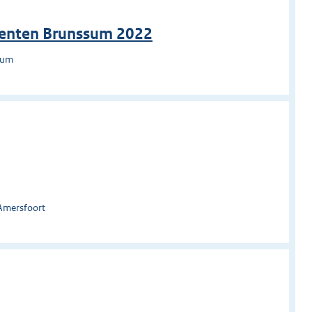
ementen Brunssum 2022
sum
Amersfoort