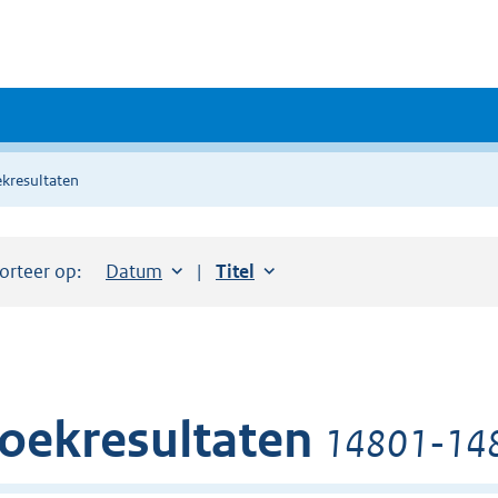
kresultaten
orteer op:
Sorteer op:
Datum
aflopend
Sorteer op:
Titel
oplopend
oekresultaten
14801-1481