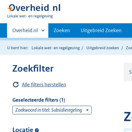
U
Lokale wet- en regelgeving
bent
Primaire
hier:
Andere
Overheid.nl
Zoeken
Uitgebreid Zoeken
sites
navigatie
binnen
U bent hier:
Lokale wet- en regelgeving
Uitgebreid zoeken
Zoe
Zoekfilter
S
Alle filters herstellen
Geselecteerde filters (1)
Zoekwoord in titel: Subsidieregeling
v
Z
e
r
Locatie