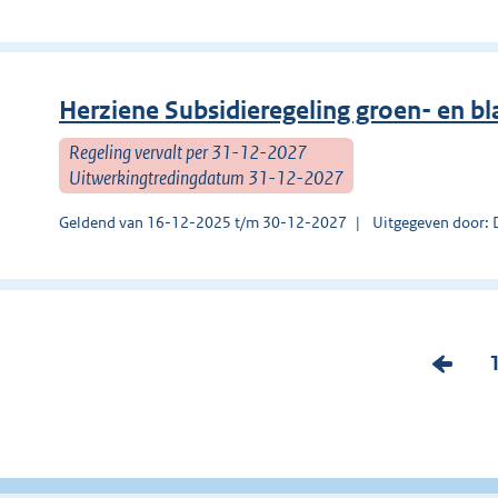
Herziene Subsidieregeling groen- en b
Regeling vervalt per 31-12-2027
Uitwerkingtredingdatum 31-12-2027
Geldend van 16-12-2025 t/m 30-12-2027
Uitgegeven door: 
V
o
r
i
i
g