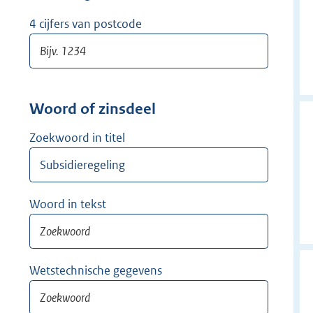
w
i
4 cijfers van postcode
j
d
e
r
Woord of zinsdeel
Zoekwoord in titel
Woord in tekst
Wetstechnische gegevens