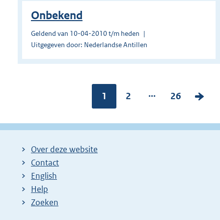
Onbekend
Geldend van 10-04-2010 t/m heden
Uitgegeven door: Nederlandse Antillen
...
Pagina:
1
P
2
P
26
V
a
a
o
g
g
l
i
i
g
Over deze website
n
n
e
Contact
a
a
n
English
:
:
d
Help
e
Zoeken
p