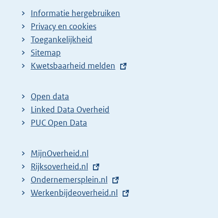
a
Informatie hergebruiken
g
Privacy en cookies
i
Toegankelijkheid
n
Sitemap
E
Kwetsbaarheid melden
a
x
z
t
o
Open data
e
Linked Data Overheid
e
r
PUC Open Data
k
n
r
e
MijnOverheid.nl
e
l
E
Rijksoverheid.nl
s
i
x
E
Ondernemersplein.nl
u
n
t
x
E
Werkenbijdeoverheid.nl
k
l
e
t
x
:
t