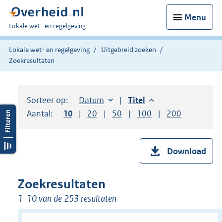
Menu
U
Lokale wet- en regelgeving
bent
hier:
Lokale wet- en regelgeving
Uitgebreid zoeken
Zoekresultaten
Sorteer op:
Sorteer op:
Datum
aflopend
Sorteer op:
Titel
aflopend
Aantal:
Toon
10
resultaten per pagina
Toon
20
resultaten per pagina
Toon
50
resultaten per pagina
Toon
100
resultaten per pag
Toon
200
resultaten
Download
Zoekresultaten
1-10 van de 253 resultaten