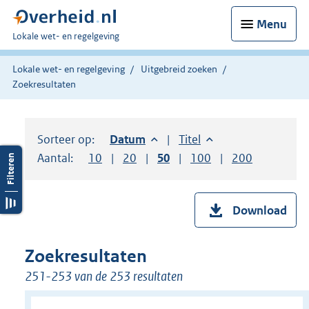
Menu
U
Lokale wet- en regelgeving
bent
hier:
Lokale wet- en regelgeving
Uitgebreid zoeken
Zoekresultaten
Sorteer op:
Sorteer op:
Datum
aflopend
Sorteer op:
Titel
oplopend
Aantal:
Toon
10
resultaten per pagina
Toon
20
resultaten per pagina
Toon
50
resultaten per pagina
Toon
100
resultaten per pag
Toon
200
resultaten
Download
Zoekresultaten
251-253 van de 253 resultaten