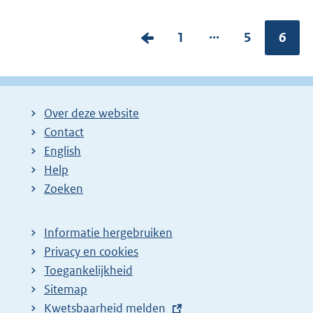
...
V
P
1
P
5
Pagin
6
o
a
a
r
g
g
i
i
i
Over deze website
g
n
n
Contact
e
a
a
English
p
:
:
Help
a
Zoeken
g
i
Informatie hergebruiken
n
Privacy en cookies
a
Toegankelijkheid
z
Sitemap
E
Kwetsbaarheid melden
o