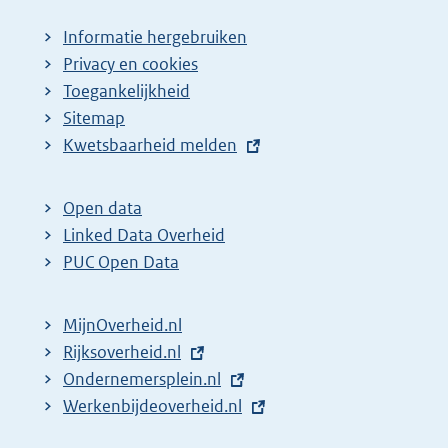
i
Informatie hergebruiken
n
Privacy en cookies
a
Toegankelijkheid
z
Sitemap
E
Kwetsbaarheid melden
o
x
e
t
k
Open data
e
Linked Data Overheid
r
r
PUC Open Data
e
n
s
e
MijnOverheid.nl
u
l
E
Rijksoverheid.nl
l
i
x
E
Ondernemersplein.nl
t
n
t
x
E
Werkenbijdeoverheid.nl
k
a
e
t
x
:
t