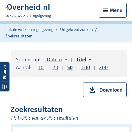
Menu
U
Lokale wet- en regelgeving
bent
hier:
Lokale wet- en regelgeving
Uitgebreid zoeken
Zoekresultaten
Sorteer op:
Sorteer op:
Datum
aflopend
Sorteer op:
Titel
aflopend
Aantal:
Toon
10
resultaten per pagina
Toon
20
resultaten per pagina
Toon
50
resultaten per pagina
Toon
100
resultaten per pag
Toon
200
resultaten
Download
Zoekresultaten
251-253 van de 253 resultaten