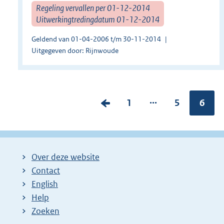
Regeling vervallen per 01-12-2014
Uitwerkingtredingdatum 01-12-2014
Geldend van 01-04-2006 t/m 30-11-2014
Uitgegeven door: Rijnwoude
...
V
P
1
P
5
Pagin
6
o
a
a
r
g
g
i
i
i
Over deze website
g
n
n
Contact
e
a
a
English
p
:
:
Help
a
Zoeken
g