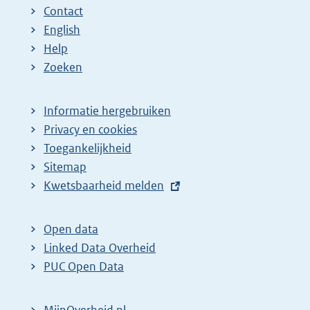
n
n
e
Contact
a
a
n
English
:
:
d
Help
e
Zoeken
p
a
Informatie hergebruiken
g
Privacy en cookies
i
Toegankelijkheid
n
Sitemap
E
Kwetsbaarheid melden
a
x
z
t
o
Open data
e
Linked Data Overheid
e
r
PUC Open Data
k
n
r
e