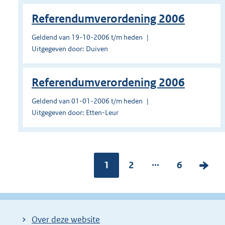
Referendumverordening 2006
Geldend van 19-10-2006 t/m heden
Uitgegeven door: Duiven
Referendumverordening 2006
Geldend van 01-01-2006 t/m heden
Uitgegeven door: Etten-Leur
...
Pagina:
1
P
2
P
6
V
a
a
o
g
g
l
i
i
g
Over deze website