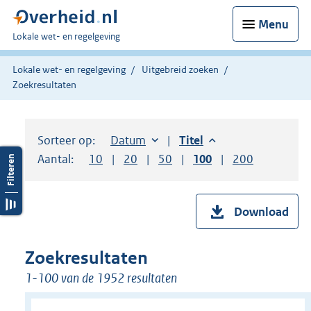
Menu
U
Lokale wet- en regelgeving
bent
hier:
Lokale wet- en regelgeving
Uitgebreid zoeken
Zoekresultaten
Sorteer op:
Sorteer op:
Datum
aflopend
Sorteer op:
Titel
aflopend
Aantal:
Toon
10
resultaten per pagina
Toon
20
resultaten per pagina
Toon
50
resultaten per pagina
Toon
100
resultaten per pag
Toon
200
resultaten
Download
Zoekresultaten
1-100 van de 1952 resultaten