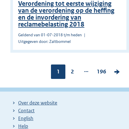
Verordening tot eerste wijziging
van de verordening op de heffing
en de invordering van
reclamebelasting 2018
Geldend van 01-07-2018 t/m heden
Uitgegeven door: Zaltbommel
...
Pagina:
1
P
2
P
196
V
a
a
o
g
g
l
i
i
g
Over deze website
n
n
e
Contact
a
a
n
English
:
:
d
Help