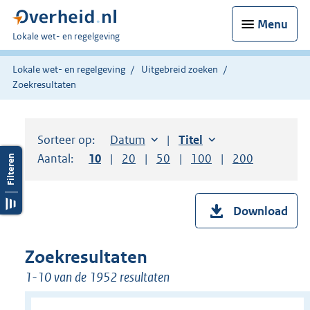
Menu
U
Lokale wet- en regelgeving
bent
hier:
Lokale wet- en regelgeving
Uitgebreid zoeken
Zoekresultaten
Sorteer op:
Sorteer op:
Datum
aflopend
Sorteer op:
Titel
oplopend
Aantal:
Toon
10
resultaten per pagina
Toon
20
resultaten per pagina
Toon
50
resultaten per pagina
Toon
100
resultaten per pag
Toon
200
resultaten
Download
Zoekresultaten
1-10 van de 1952 resultaten