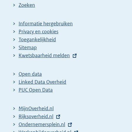
e
Zoeken
p
a
Informatie hergebruiken
g
Privacy en cookies
i
Toegankelijkheid
n
Sitemap
E
Kwetsbaarheid melden
a
x
z
t
o
Open data
e
Linked Data Overheid
e
r
PUC Open Data
k
n
r
e
MijnOverheid.nl
e
l
E
Rijksoverheid.nl
s
i
x
E
Ondernemersplein.nl
u
n