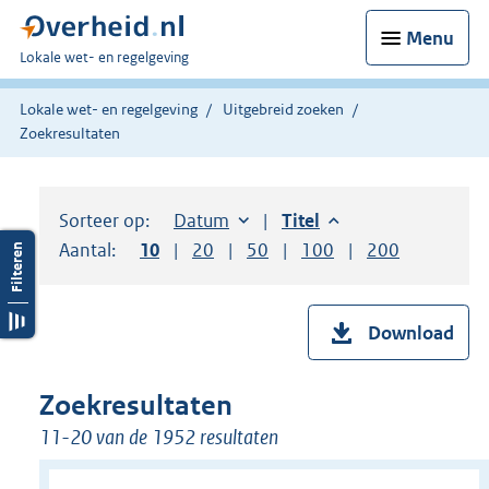
Menu
U
Lokale wet- en regelgeving
bent
hier:
Lokale wet- en regelgeving
Uitgebreid zoeken
Zoekresultaten
Sorteer op:
Sorteer op:
Datum
aflopend
Sorteer op:
Titel
aflopend
Aantal:
Toon
10
resultaten per pagina
Toon
20
resultaten per pagina
Toon
50
resultaten per pagina
Toon
100
resultaten per pag
Toon
200
resultaten
Download
Zoekresultaten
11-20 van de 1952 resultaten