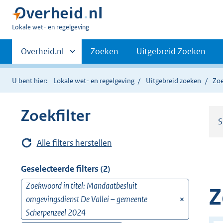
U
Lokale wet- en regelgeving
bent
Primaire
hier:
Andere
Overheid.nl
Zoeken
Uitgebreid Zoeken
sites
navigatie
binnen
U bent hier:
Lokale wet- en regelgeving
Uitgebreid zoeken
Zoe
Zoekfilter
S
Alle filters herstellen
Geselecteerde filters (2)
Zoekwoord in titel: Mandaatbesluit
v
Z
omgevingsdienst De Vallei – gemeente
e
Scherpenzeel 2024
r