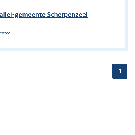
allei-gemeente Scherpenzeel
enzeel
Pagina
1