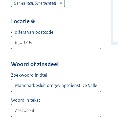
w
Gemeenten: Scherpenzeel
v
i
e
j
r
Locatie
d
w
e
i
4 cijfers van postcode
r
j
d
e
r
Woord of zinsdeel
Zoekwoord in titel
Woord in tekst