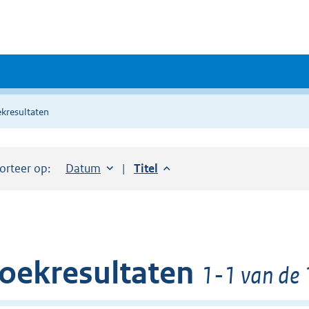
kresultaten
orteer op:
Sorteer op:
Datum
aflopend
Sorteer op:
Titel
aflopend
oekresultaten
1-1 van de 