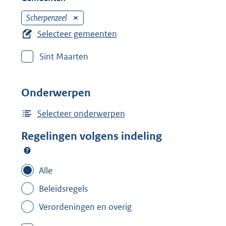
Scherpenzeel
V
e
Selecteer gemeenten
r
Sint Maarten
w
i
j
Onderwerpen
d
e
Selecteer onderwerpen
r
Regelingen volgens indeling
f
i
l
Alle
t
Beleidsregels
e
Verordeningen en overig
r
: