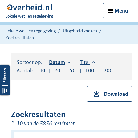
Menu
U
Lokale wet- en regelgeving
bent
hier:
Lokale wet- en regelgeving
Uitgebreid zoeken
Zoekresultaten
Sorteer op:
Sorteer op:
Datum
aflopend
Sorteer op:
Titel
oplopend
Aantal:
Toon
10
resultaten per pagina
Toon
20
resultaten per pagina
Toon
50
resultaten per pagina
Toon
100
resultaten per pag
Toon
200
resultaten
Download
Zoekresultaten
1-10 van de 3836 resultaten