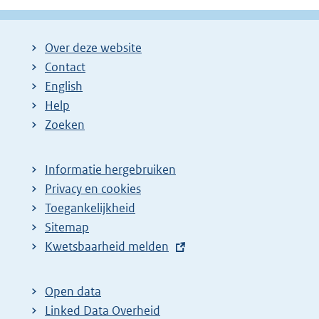
g
g
l
i
i
g
Over deze website
n
n
e
Contact
a
a
n
English
:
:
d
Help
e
Zoeken
p
a
Informatie hergebruiken
g
Privacy en cookies
i
Toegankelijkheid
n
Sitemap
E
Kwetsbaarheid melden
a
x
z
t
o
Open data
e
Linked Data Overheid
e