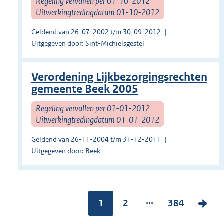
Regeling vervallen per 01-10-2012
Uitwerkingtredingdatum 01-10-2012
Geldend van 26-07-2002 t/m 30-09-2012
Uitgegeven door: Sint-Michielsgestel
Verordening Lijkbezorgingsrechten
gemeente Beek 2005
Regeling vervallen per 01-01-2012
Uitwerkingtredingdatum 01-01-2012
Geldend van 26-11-2004 t/m 31-12-2011
Uitgegeven door: Beek
...
Pagina:
1
P
2
P
384
V
a
a
o