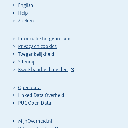
English
Help
Zoeken
Informatie hergebruiken
Privacy en cookies
Toegankelijkheid
Sitemap
E
Kwetsbaarheid melden
x
t
Open data
e
Linked Data Overheid
r
PUC Open Data
n
e
MijnOverheid.nl
l