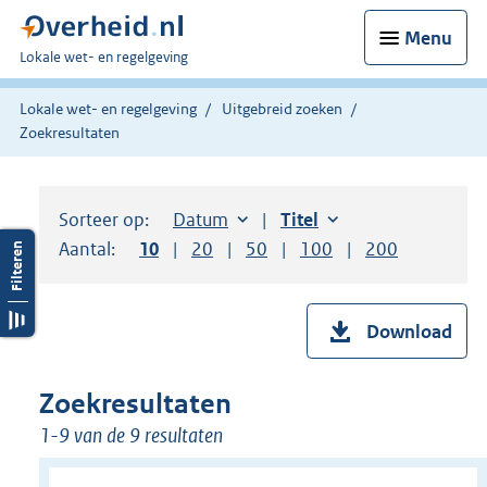
Menu
U
Lokale wet- en regelgeving
bent
hier:
Lokale wet- en regelgeving
Uitgebreid zoeken
Zoekresultaten
Sorteer op:
Sorteer op:
Datum
aflopend
Sorteer op:
Titel
oplopend
Aantal:
Toon
10
resultaten per pagina
Toon
20
resultaten per pagina
Toon
50
resultaten per pagina
Toon
100
resultaten per pag
Toon
200
resultaten
Download
Zoekresultaten
1-9 van de 9 resultaten