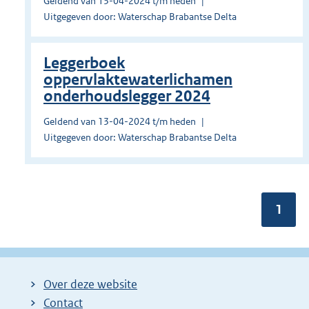
Geldend van 13-04-2024 t/m heden
Uitgegeven door: Waterschap Brabantse Delta
Leggerboek
oppervlaktewaterlichamen
onderhoudslegger 2024
Geldend van 13-04-2024 t/m heden
Uitgegeven door: Waterschap Brabantse Delta
Pagin
1
Over deze website
Contact