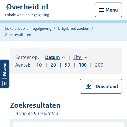
Menu
U
Lokale wet- en regelgeving
bent
hier:
Lokale wet- en regelgeving
Uitgebreid zoeken
Zoekresultaten
Sorteer op:
Sorteer op:
Datum
aflopend
Sorteer op:
Titel
oplopend
Aantal:
Toon
10
resultaten per pagina
Toon
20
resultaten per pagina
Toon
50
resultaten per pagina
Toon
100
resultaten per pag
Toon
200
resultaten
Download
Zoekresultaten
1-9 van de 9 resultaten