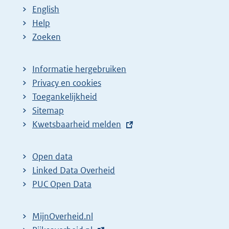
English
Help
Zoeken
Informatie hergebruiken
Privacy en cookies
Toegankelijkheid
Sitemap
E
Kwetsbaarheid melden
x
t
Open data
e
Linked Data Overheid
r
PUC Open Data
n
e
MijnOverheid.nl
l