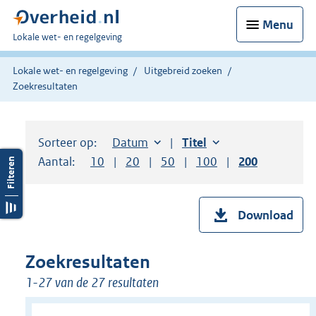
Menu
U
Lokale wet- en regelgeving
bent
hier:
Lokale wet- en regelgeving
Uitgebreid zoeken
Zoekresultaten
Sorteer op:
Sorteer op:
Datum
aflopend
Sorteer op:
Titel
oplopend
Aantal:
Toon
10
resultaten per pagina
Toon
20
resultaten per pagina
Toon
50
resultaten per pagina
Toon
100
resultaten per pag
Toon
200
resultaten
Download
Zoekresultaten
1-27 van de 27 resultaten