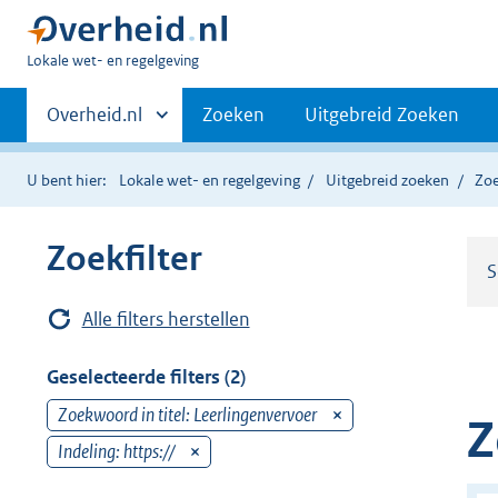
U
Lokale wet- en regelgeving
bent
Primaire
hier:
Andere
Overheid.nl
Zoeken
Uitgebreid Zoeken
sites
navigatie
binnen
U bent hier:
Lokale wet- en regelgeving
Uitgebreid zoeken
Zoe
Zoekfilter
S
Alle filters herstellen
Geselecteerde filters (2)
Zoekwoord in titel: Leerlingenvervoer
v
Z
e
Indeling: https://
v
r
e