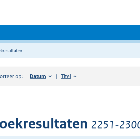
kresultaten
orteer op:
Sorteer op:
Datum
oplopend
Sorteer op:
Titel
oplopend
oekresultaten
2251-2300 