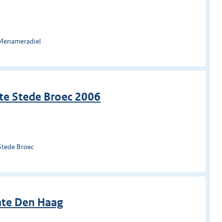
 Menameradiel
te Stede Broec 2006
Stede Broec
nte Den Haag