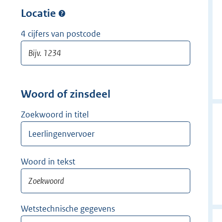
w
r
Locatie
i
w
j
i
4 cijfers van postcode
d
j
e
d
r
e
r
Woord of zinsdeel
Zoekwoord in titel
Woord in tekst
Wetstechnische gegevens