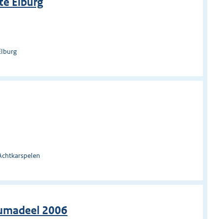
te Elburg
Elburg
Achtkarspelen
dumadeel 2006