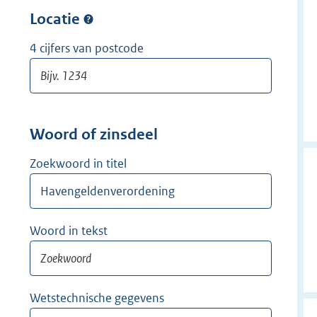
w
r
Locatie
i
w
j
i
4 cijfers van postcode
d
j
e
d
r
e
r
Woord of zinsdeel
Zoekwoord in titel
Woord in tekst
Wetstechnische gegevens