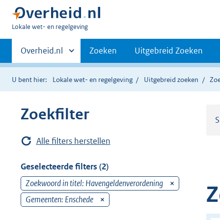
U
Lokale wet- en regelgeving
bent
Primaire
hier:
Andere
Overheid.nl
Zoeken
Uitgebreid Zoeken
sites
navigatie
binnen
U bent hier:
Lokale wet- en regelgeving
Uitgebreid zoeken
Zoe
Zoekfilter
S
Alle filters herstellen
Geselecteerde filters (2)
Zoekwoord in titel: Havengeldenverordening
v
Z
e
Gemeenten: Enschede
v
r
e