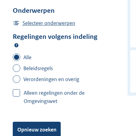
j
Onderwerpen
d
e
Selecteer onderwerpen
r
Regelingen volgens indeling
f
i
l
Alle
t
Beleidsregels
e
Verordeningen en overig
r
:
Alleen regelingen onder de
E
Omgevingswet
n
s
c
h
Opnieuw zoeken