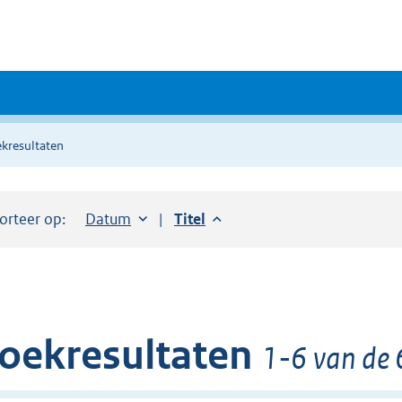
kresultaten
orteer op:
Sorteer op:
Datum
aflopend
Sorteer op:
Titel
aflopend
oekresultaten
1-6 van de 