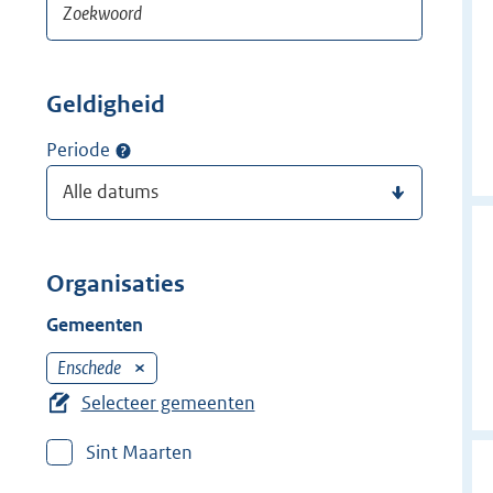
Geldigheid
Periode
Organisaties
Gemeenten
Enschede
V
e
Selecteer gemeenten
r
Sint Maarten
w
i