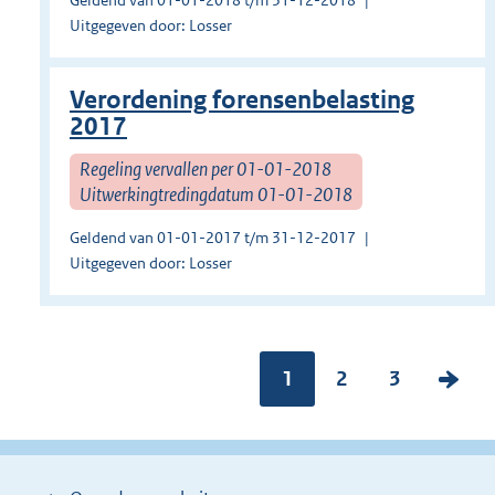
Geldend van 01-01-2018 t/m 31-12-2018
Uitgegeven door: Losser
Verordening forensenbelasting
2017
Regeling vervallen per 01-01-2018
Uitwerkingtredingdatum 01-01-2018
Geldend van 01-01-2017 t/m 31-12-2017
Uitgegeven door: Losser
Pagina:
1
P
2
P
3
V
a
a
o
g
g
l
i
i
g