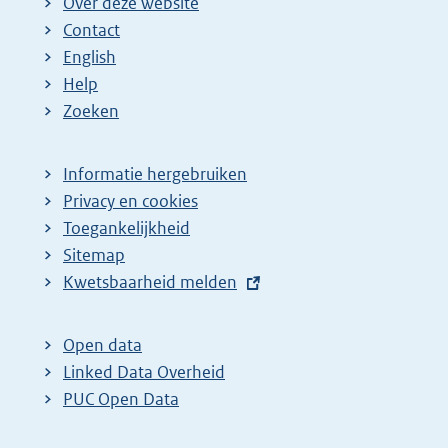
Over deze website
n
n
e
Contact
a
a
n
English
:
:
d
Help
e
Zoeken
p
a
Informatie hergebruiken
g
Privacy en cookies
i
Toegankelijkheid
n
Sitemap
E
Kwetsbaarheid melden
a
x
z
t
o
Open data
e
Linked Data Overheid
e
r
PUC Open Data
k
n
r
e