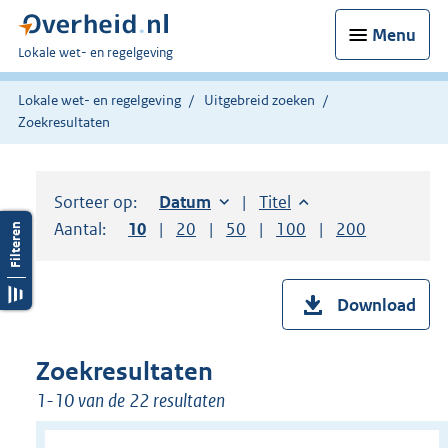
Menu
U
Lokale wet- en regelgeving
bent
hier:
Lokale wet- en regelgeving
Uitgebreid zoeken
Zoekresultaten
Sorteer op:
Sorteer op:
Datum
oplopend
Sorteer op:
Titel
oplopend
Aantal:
Toon
10
resultaten per pagina
Toon
20
resultaten per pagina
Toon
50
resultaten per pagina
Toon
100
resultaten per pag
Toon
200
resultaten
Download
Zoekresultaten
1-10 van de 22 resultaten