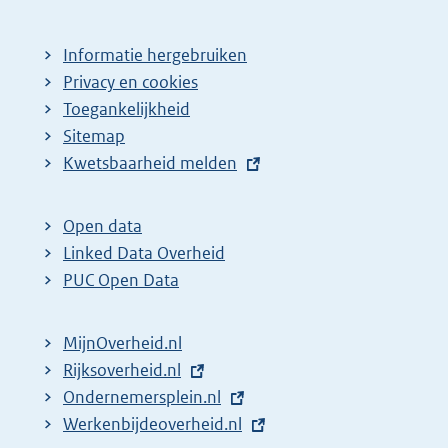
Informatie hergebruiken
Privacy en cookies
Toegankelijkheid
Sitemap
E
Kwetsbaarheid melden
x
t
Open data
e
Linked Data Overheid
r
PUC Open Data
n
e
MijnOverheid.nl
l
E
Rijksoverheid.nl
i
x
E
Ondernemersplein.nl
n
t
x
E
Werkenbijdeoverheid.nl
k