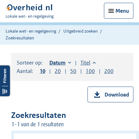
Menu
U
Lokale wet- en regelgeving
bent
hier:
Lokale wet- en regelgeving
Uitgebreid zoeken
Zoekresultaten
Sorteer op:
Sorteer op:
Datum
oplopend
Sorteer op:
Titel
oplopend
Aantal:
Toon
10
resultaten per pagina
Toon
20
resultaten per pagina
Toon
50
resultaten per pagina
Toon
100
resultaten per pag
Toon
200
resultaten
Download
Zoekresultaten
1-1 van de 1 resultaten