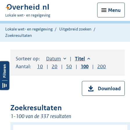
Menu
U
Lokale wet- en regelgeving
bent
hier:
Lokale wet- en regelgeving
Uitgebreid zoeken
Zoekresultaten
Sorteer op:
Sorteer op:
Datum
aflopend
Sorteer op:
Titel
aflopend
Aantal:
Toon
10
resultaten per pagina
Toon
20
resultaten per pagina
Toon
50
resultaten per pagina
Toon
100
resultaten per pag
Toon
200
resultaten
Download
Zoekresultaten
1-100 van de 337 resultaten