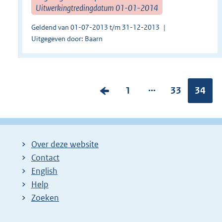
Uitwerkingtredingdatum 01-01-2014
Geldend van 01-07-2013 t/m 31-12-2013
Uitgegeven door: Baarn
...
V
P
1
P
33
Pagina
34
o
a
a
r
g
g
i
i
i
Over deze website
g
n
n
Contact
e
a
a
English
p
:
:
Help
a
Zoeken
g