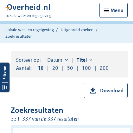
Menu
U
Lokale wet- en regelgeving
bent
hier:
Lokale wet- en regelgeving
Uitgebreid zoeken
Zoekresultaten
Sorteer op:
Sorteer op:
Datum
aflopend
Sorteer op:
Titel
oplopend
Aantal:
Toon
10
resultaten per pagina
Toon
20
resultaten per pagina
Toon
50
resultaten per pagina
Toon
100
resultaten per pag
Toon
200
resultaten
Download
Zoekresultaten
331-337 van de 337 resultaten