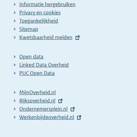
i
Informatie hergebruiken
n
Privacy en cookies
a
Toegankelijkheid
z
Sitemap
E
Kwetsbaarheid melden
o
x
e
t
k
Open data
e
Linked Data Overheid
r
r
PUC Open Data
e
n
s
e
MijnOverheid.nl
u
l
E
Rijksoverheid.nl
l
i
x
E
Ondernemersplein.nl
t
n
t
x
E
Werkenbijdeoverheid.nl
k
a
e
t
x
:
t
r
e
t