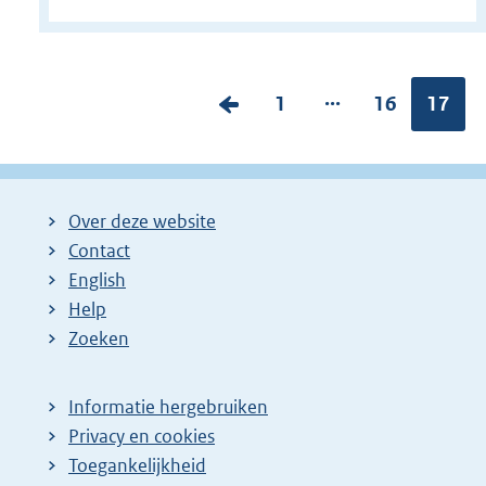
...
V
P
1
P
16
Pagina
17
o
a
a
r
g
g
i
i
i
Over deze website
g
n
n
Contact
e
a
a
English
p
:
:
Help
a
Zoeken
g
i
Informatie hergebruiken
n
Privacy en cookies
a
Toegankelijkheid