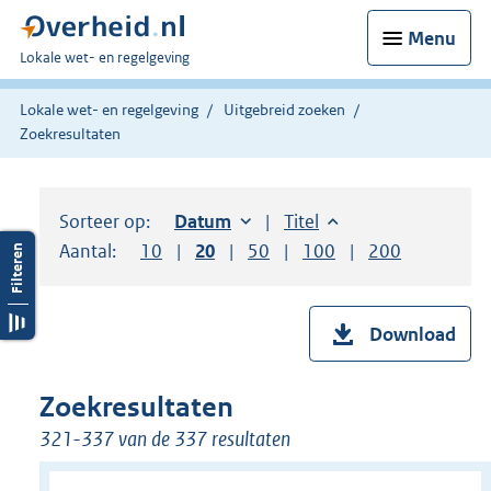
Menu
U
Lokale wet- en regelgeving
bent
hier:
Lokale wet- en regelgeving
Uitgebreid zoeken
Zoekresultaten
Sorteer op:
Sorteer op:
Datum
oplopend
Sorteer op:
Titel
oplopend
Aantal:
Toon
10
resultaten per pagina
Toon
20
resultaten per pagina
Toon
50
resultaten per pagina
Toon
100
resultaten per pag
Toon
200
resultaten
Download
Zoekresultaten
321-337 van de 337 resultaten