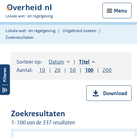
Menu
U
Lokale wet- en regelgeving
bent
hier:
Lokale wet- en regelgeving
Uitgebreid zoeken
Zoekresultaten
Sorteer op:
Sorteer op:
Datum
aflopend
Sorteer op:
Titel
aflopend
Aantal:
Toon
10
resultaten per pagina
Toon
20
resultaten per pagina
Toon
50
resultaten per pagina
Toon
100
resultaten per pag
Toon
200
resultaten
Download
Zoekresultaten
1-100 van de 337 resultaten