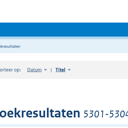
kresultaten
orteer op:
Sorteer op:
Datum
aflopend
Sorteer op:
Titel
oplopend
oekresultaten
5301-5304 