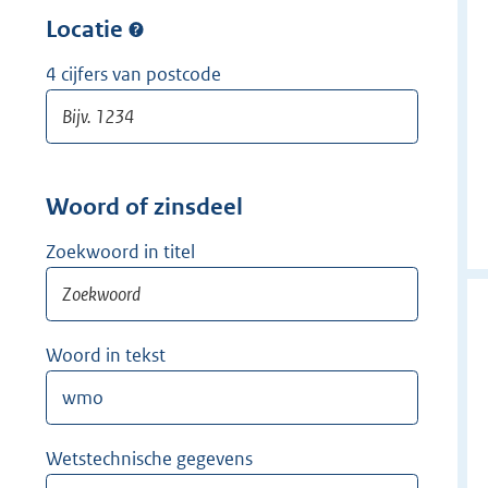
w
r
Locatie
i
w
j
i
4 cijfers van postcode
d
j
e
d
r
e
r
Woord of zinsdeel
Zoekwoord in titel
Woord in tekst
Wetstechnische gegevens