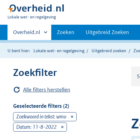
U
Lokale wet- en regelgeving
bent
Primaire
hier:
Andere
Overheid.nl
Zoeken
Uitgebreid Zoeken
sites
navigatie
binnen
U bent hier:
Lokale wet- en regelgeving
Uitgebreid zoeken
Zoe
Zoekfilter
S
Alle filters herstellen
Geselecteerde filters (2)
Zoekwoord in tekst: wmo
v
Z
e
Datum: 11-8-2022
v
r
e