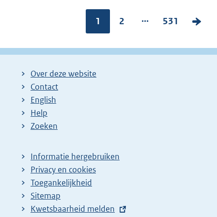
...
Pagina:
1
P
2
P
531
V
a
a
o
g
g
l
i
i
g
Over deze website
n
n
e
Contact
a
a
n
English
:
:
d
Help
e
Zoeken
p
a
Informatie hergebruiken
g
Privacy en cookies
i
Toegankelijkheid
n
Sitemap
E
Kwetsbaarheid melden
a