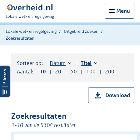
Menu
U
Lokale wet- en regelgeving
bent
hier:
Lokale wet- en regelgeving
Uitgebreid zoeken
Zoekresultaten
Sorteer op:
Sorteer op:
Datum
aflopend
Sorteer op:
Titel
oplopend
Aantal:
Toon
10
resultaten per pagina
Toon
20
resultaten per pagina
Toon
50
resultaten per pagina
Toon
100
resultaten per pag
Toon
200
resultaten
Download
Zoekresultaten
1-10 van de 5304 resultaten