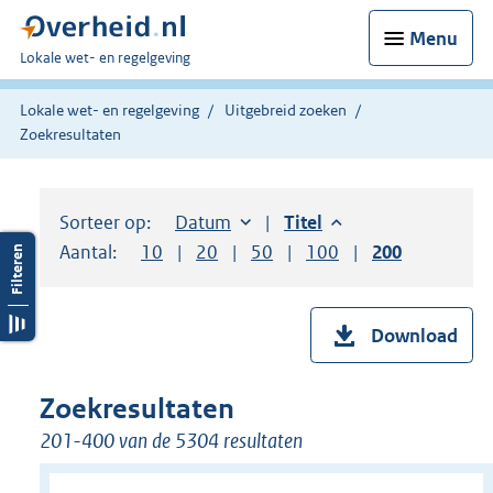
Menu
U
Lokale wet- en regelgeving
bent
hier:
Lokale wet- en regelgeving
Uitgebreid zoeken
Zoekresultaten
Sorteer op:
Sorteer op:
Datum
aflopend
Sorteer op:
Titel
aflopend
Aantal:
Toon
10
resultaten per pagina
Toon
20
resultaten per pagina
Toon
50
resultaten per pagina
Toon
100
resultaten per pag
Toon
200
resultaten
Download
Zoekresultaten
201-400 van de 5304 resultaten