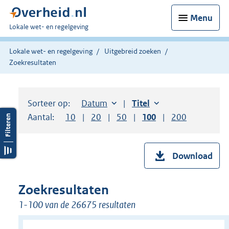
Menu
U
Lokale wet- en regelgeving
bent
hier:
Lokale wet- en regelgeving
Uitgebreid zoeken
Zoekresultaten
Sorteer op:
Sorteer op:
Datum
aflopend
Sorteer op:
Titel
oplopend
Aantal:
Toon
10
resultaten per pagina
Toon
20
resultaten per pagina
Toon
50
resultaten per pagina
Toon
100
resultaten per pag
Toon
200
resultaten
Download
Zoekresultaten
1-100 van de 26675 resultaten