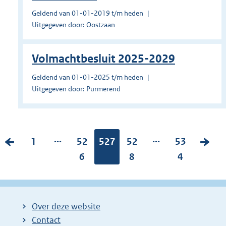
Geldend van 01-01-2019 t/m heden
Uitgegeven door: Oostzaan
Volmachtbesluit 2025-2029
Geldend van 01-01-2025 t/m heden
Uitgegeven door: Purmerend
...
...
V
P
1
P
52
Pagina:
527
P
52
P
53
V
o
a
a
6
a
8
a
4
o
r
g
g
g
g
l
i
i
i
i
i
g
g
n
n
n
n
e
Over deze website
e
a
a
a
a
n
Contact