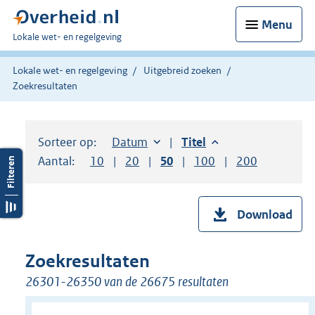
Menu
U
Lokale wet- en regelgeving
bent
hier:
Lokale wet- en regelgeving
Uitgebreid zoeken
Zoekresultaten
Sorteer op:
Sorteer op:
Datum
aflopend
Sorteer op:
Titel
aflopend
Aantal:
Toon
10
resultaten per pagina
Toon
20
resultaten per pagina
Toon
50
resultaten per pagina
Toon
100
resultaten per pag
Toon
200
resultaten
Download
Zoekresultaten
26301-26350 van de 26675 resultaten