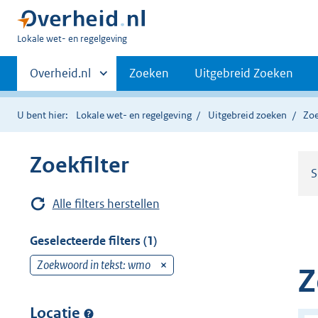
U
Lokale wet- en regelgeving
bent
Primaire
hier:
Andere
Overheid.nl
Zoeken
Uitgebreid Zoeken
sites
navigatie
binnen
U bent hier:
Lokale wet- en regelgeving
Uitgebreid zoeken
Zoe
Zoekfilter
S
Alle filters herstellen
Geselecteerde filters (1)
Zoekwoord in tekst: wmo
v
Z
e
r
Locatie