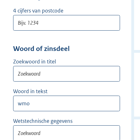
w
i
4 cijfers van postcode
j
d
e
r
Woord of zinsdeel
Zoekwoord in titel
Woord in tekst
Wetstechnische gegevens