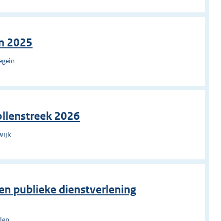
n 2025
egein
ollenstreek 2026
wijk
en publieke dienstverlening
len