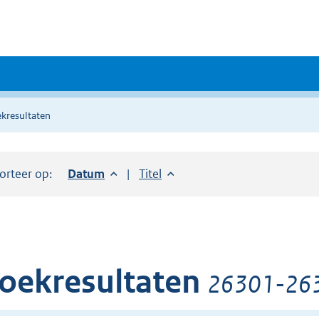
kresultaten
orteer op:
Sorteer op:
Datum
aflopend
Sorteer op:
Titel
oplopend
oekresultaten
26301-2635