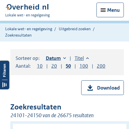
Menu
U
Lokale wet- en regelgeving
bent
hier:
Lokale wet- en regelgeving
Uitgebreid zoeken
Zoekresultaten
Sorteer op:
Sorteer op:
Datum
oplopend
Sorteer op:
Titel
oplopend
Aantal:
Toon
10
resultaten per pagina
Toon
20
resultaten per pagina
Toon
50
resultaten per pagina
Toon
100
resultaten per pag
Toon
200
resultaten
Download
Zoekresultaten
24101-24150 van de 26675 resultaten