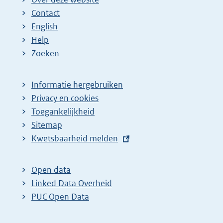
e
a
a
a
a
n
Contact
p
:
:
:
:
d
English
a
e
Help
Zoeken
g
p
i
a
n
g
Informatie hergebruiken
Privacy en cookies
a
i
Toegankelijkheid
z
n
Sitemap
o
a
E
Kwetsbaarheid melden
e
z
x
k
o
t
Open data
r
e
e
Linked Data Overheid
e
k
r
PUC Open Data
s
r
n
u
e
e