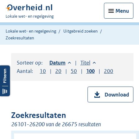
Menu
U
Lokale wet- en regelgeving
bent
hier:
Lokale wet- en regelgeving
Uitgebreid zoeken
Zoekresultaten
Sorteer op:
Sorteer op:
Datum
aflopend
Sorteer op:
Titel
oplopend
Aantal:
Toon
10
resultaten per pagina
Toon
20
resultaten per pagina
Toon
50
resultaten per pagina
Toon
100
resultaten per pag
Toon
200
resultaten
Download
Zoekresultaten
26101-26200 van de 26675 resultaten