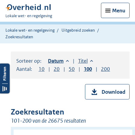
Menu
U
Lokale wet- en regelgeving
bent
hier:
Lokale wet- en regelgeving
Uitgebreid zoeken
Zoekresultaten
Sorteer op:
Sorteer op:
Datum
aflopend
Sorteer op:
Titel
oplopend
Aantal:
Toon
10
resultaten per pagina
Toon
20
resultaten per pagina
Toon
50
resultaten per pagina
Toon
100
resultaten per pag
Toon
200
resultaten
Download
Zoekresultaten
101-200 van de 26675 resultaten