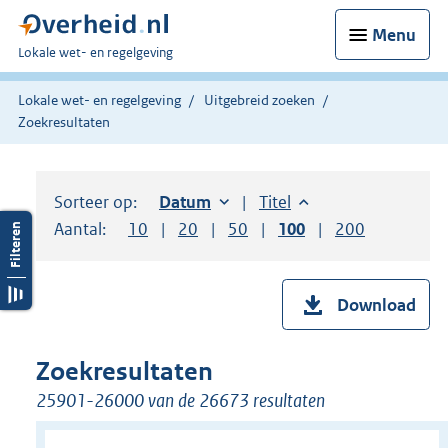
Menu
U
Lokale wet- en regelgeving
bent
hier:
Lokale wet- en regelgeving
Uitgebreid zoeken
Zoekresultaten
Sorteer op:
Sorteer op:
Datum
oplopend
Sorteer op:
Titel
oplopend
Aantal:
Toon
10
resultaten per pagina
Toon
20
resultaten per pagina
Toon
50
resultaten per pagina
Toon
100
resultaten per pag
Toon
200
resultaten
Download
Zoekresultaten
25901-26000 van de 26673 resultaten