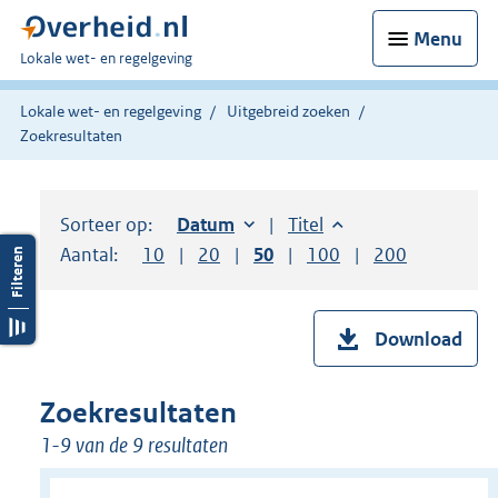
Menu
U
Lokale wet- en regelgeving
bent
hier:
Lokale wet- en regelgeving
Uitgebreid zoeken
Zoekresultaten
Sorteer op:
Sorteer op:
Datum
oplopend
Sorteer op:
Titel
oplopend
Aantal:
Toon
10
resultaten per pagina
Toon
20
resultaten per pagina
Toon
50
resultaten per pagina
Toon
100
resultaten per pag
Toon
200
resultaten
Download
Zoekresultaten
1-9 van de 9 resultaten