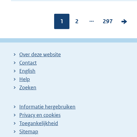
...
Pagina:
1
P
2
P
297
V
a
a
o
g
g
l
i
i
g
Over deze website
n
n
e
Contact
a
a
n
English
:
:
d
Help
e
Zoeken
p
a
Informatie hergebruiken
g
Privacy en cookies
i
Toegankelijkheid
n
Sitemap