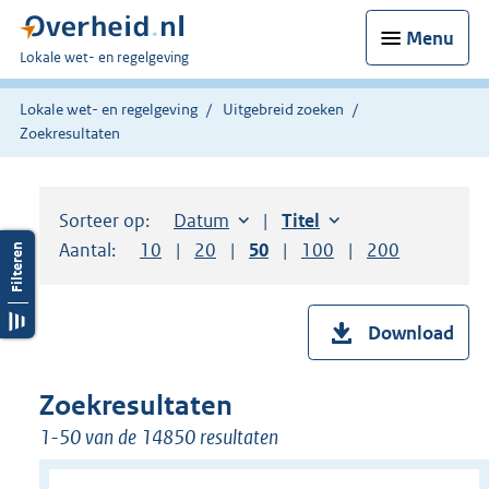
Menu
U
Lokale wet- en regelgeving
bent
hier:
Lokale wet- en regelgeving
Uitgebreid zoeken
Zoekresultaten
Sorteer op:
Sorteer op:
Datum
aflopend
Sorteer op:
Titel
oplopend
Aantal:
Toon
10
resultaten per pagina
Toon
20
resultaten per pagina
Toon
50
resultaten per pagina
Toon
100
resultaten per pag
Toon
200
resultaten
Download
Zoekresultaten
1-50 van de 14850 resultaten