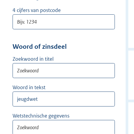
w
i
4 cijfers van postcode
j
d
e
r
Woord of zinsdeel
Zoekwoord in titel
Woord in tekst
Wetstechnische gegevens