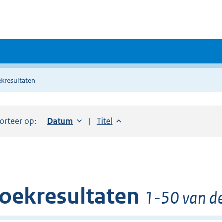
kresultaten
orteer op:
Sorteer op:
Datum
oplopend
Sorteer op:
Titel
oplopend
oekresultaten
1-50 van de