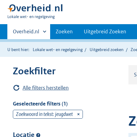
U
Lokale wet- en regelgeving
bent
Primaire
hier:
Andere
Overheid.nl
Zoeken
Uitgebreid Zoeken
sites
navigatie
binnen
U bent hier:
Lokale wet- en regelgeving
Uitgebreid zoeken
Zoe
Zoekfilter
S
Alle filters herstellen
Geselecteerde filters (1)
Zoekwoord in tekst: jeugdwet
v
Z
e
r
Locatie