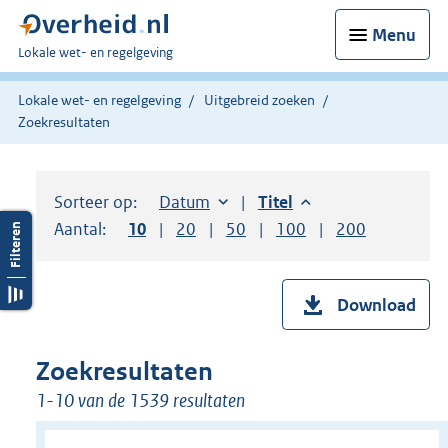
Menu
U
Lokale wet- en regelgeving
bent
hier:
Lokale wet- en regelgeving
Uitgebreid zoeken
Zoekresultaten
Sorteer op:
Sorteer op:
Datum
aflopend
Sorteer op:
Titel
aflopend
Aantal:
Toon
10
resultaten per pagina
Toon
20
resultaten per pagina
Toon
50
resultaten per pagina
Toon
100
resultaten per pag
Toon
200
resultaten
Download
Zoekresultaten
1-10 van de 1539 resultaten