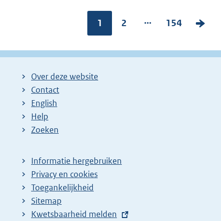
...
Pagina:
1
P
2
P
154
V
a
a
o
g
g
l
i
i
g
Over deze website
n
n
e
Contact
a
a
n
English
:
:
d
Help
e
Zoeken
p
a
Informatie hergebruiken
g
Privacy en cookies
i
Toegankelijkheid
n
Sitemap
E
Kwetsbaarheid melden
a