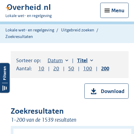
Menu
U
Lokale wet- en regelgeving
bent
hier:
Lokale wet- en regelgeving
Uitgebreid zoeken
Zoekresultaten
Sorteer op:
Sorteer op:
Datum
aflopend
Sorteer op:
Titel
oplopend
Aantal:
Toon
10
resultaten per pagina
Toon
20
resultaten per pagina
Toon
50
resultaten per pagina
Toon
100
resultaten per pag
Toon
200
resultaten
Download
Zoekresultaten
1-200 van de 1539 resultaten