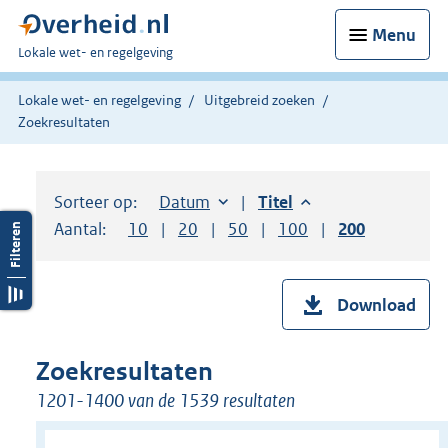
Menu
U
Lokale wet- en regelgeving
bent
hier:
Lokale wet- en regelgeving
Uitgebreid zoeken
Zoekresultaten
Sorteer op:
Sorteer op:
Datum
aflopend
Sorteer op:
Titel
aflopend
Aantal:
Toon
10
resultaten per pagina
Toon
20
resultaten per pagina
Toon
50
resultaten per pagina
Toon
100
resultaten per pag
Toon
200
resultaten
Download
Zoekresultaten
1201-1400 van de 1539 resultaten