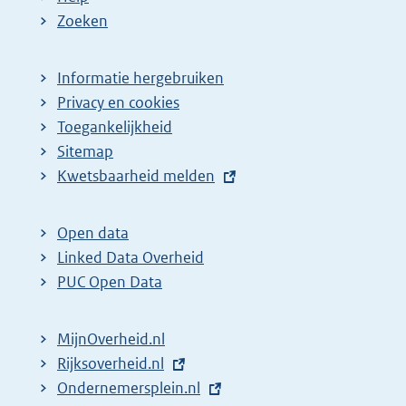
e
Zoeken
p
a
Informatie hergebruiken
g
Privacy en cookies
i
Toegankelijkheid
n
Sitemap
E
Kwetsbaarheid melden
a
x
z
t
o
Open data
e
Linked Data Overheid
e
r
PUC Open Data
k
n
r
e
MijnOverheid.nl
e
l
E
Rijksoverheid.nl
s
i
x
E
Ondernemersplein.nl
u
n