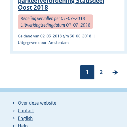
parkeerverordening Stadsdeel
Oost 2018
Regeling vervallen per 01-07-2018
Uitwerkingtredingdatum 01-07-2018
Geldend van 02-03-2018 t/m 30-06-2018
Uitgegeven door: Amsterdam
Pagina:
1
P
2
V
a
o
g
l
i
g
Over deze website
n
e
Contact
a
n
English
:
d
Help