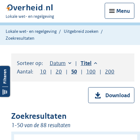
Menu
U
Lokale wet- en regelgeving
bent
hier:
Lokale wet- en regelgeving
Uitgebreid zoeken
Zoekresultaten
Sorteer op:
Sorteer op:
Datum
aflopend
Sorteer op:
Titel
aflopend
Aantal:
Toon
10
resultaten per pagina
Toon
20
resultaten per pagina
Toon
50
resultaten per pagina
Toon
100
resultaten per pag
Toon
200
resultaten
Download
Zoekresultaten
1-50 van de 88 resultaten