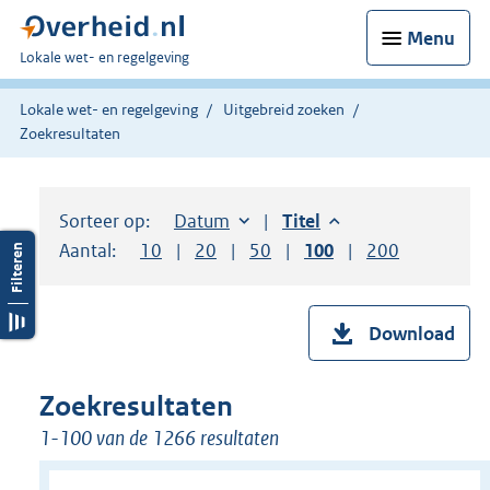
Menu
U
Lokale wet- en regelgeving
bent
hier:
Lokale wet- en regelgeving
Uitgebreid zoeken
Zoekresultaten
Sorteer op:
Sorteer op:
Datum
aflopend
Sorteer op:
Titel
aflopend
Aantal:
Toon
10
resultaten per pagina
Toon
20
resultaten per pagina
Toon
50
resultaten per pagina
Toon
100
resultaten per pag
Toon
200
resultaten
Download
Zoekresultaten
1-100 van de 1266 resultaten