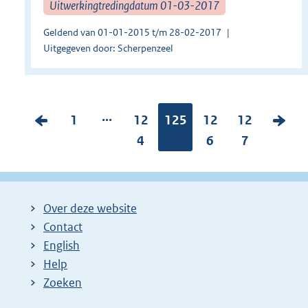
Uitwerkingtredingdatum 01-03-2017
Geldend van 01-01-2015 t/m 28-02-2017
Uitgegeven door: Scherpenzeel
...
V
P
1
P
12
Pagina:
125
P
12
P
12
V
o
a
a
4
a
6
a
7
o
r
g
g
g
g
l
i
i
i
i
i
g
g
n
n
n
n
e
Over deze website
e
a
a
a
a
n
Contact
p
:
:
:
:
d
English
a
e
Help
Zoeken
g
p
i
a