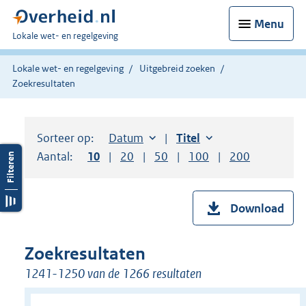
Menu
U
Lokale wet- en regelgeving
bent
hier:
Lokale wet- en regelgeving
Uitgebreid zoeken
Zoekresultaten
Sorteer op:
Sorteer op:
Datum
aflopend
Sorteer op:
Titel
oplopend
Aantal:
Toon
10
resultaten per pagina
Toon
20
resultaten per pagina
Toon
50
resultaten per pagina
Toon
100
resultaten per pag
Toon
200
resultaten
Download
Zoekresultaten
1241-1250 van de 1266 resultaten