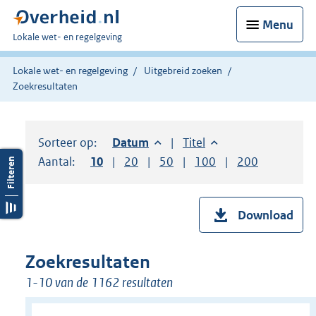
Menu
U
Lokale wet- en regelgeving
bent
hier:
Lokale wet- en regelgeving
Uitgebreid zoeken
Zoekresultaten
Sorteer op:
Sorteer op:
Datum
aflopend
Sorteer op:
Titel
oplopend
Aantal:
Toon
10
resultaten per pagina
Toon
20
resultaten per pagina
Toon
50
resultaten per pagina
Toon
100
resultaten per pag
Toon
200
resultaten
Download
Zoekresultaten
1-10 van de 1162 resultaten