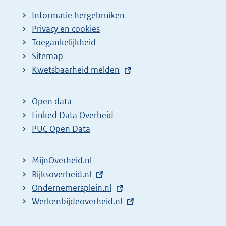
a
Informatie hergebruiken
g
Privacy en cookies
i
Toegankelijkheid
n
Sitemap
E
Kwetsbaarheid melden
a
x
z
t
o
Open data
e
Linked Data Overheid
e
r
PUC Open Data
k
n
r
e
MijnOverheid.nl
e
l
E
Rijksoverheid.nl
s
i
x
E
Ondernemersplein.nl
u
n
t
x
E
Werkenbijdeoverheid.nl
k
l
e
t
x
:
t