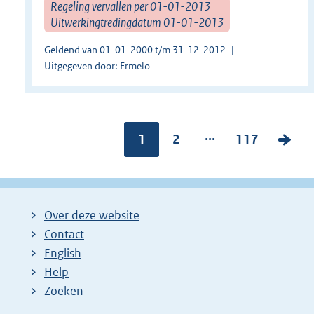
Regeling vervallen per 01-01-2013
Uitwerkingtredingdatum 01-01-2013
Geldend van 01-01-2000 t/m 31-12-2012
Uitgegeven door: Ermelo
...
Pagina:
1
P
2
P
117
V
a
a
o
g
g
l
i
i
g
Over deze website
n
n
e
Contact
a
a
n
English
:
:
d
Help
e
Zoeken
p