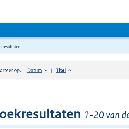
kresultaten
orteer op:
Sorteer op:
Datum
aflopend
Sorteer op:
Titel
aflopend
oekresultaten
1-20 van de