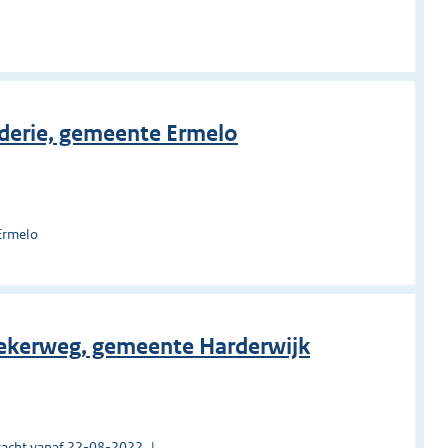
o
aderie, gemeente Ermelo
Ermelo
iekerweg, gemeente Harderwijk
acht vanaf 22-08-2022