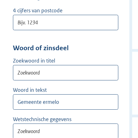
w
i
4 cijfers van postcode
j
d
e
r
Woord of zinsdeel
Zoekwoord in titel
Woord in tekst
Wetstechnische gegevens