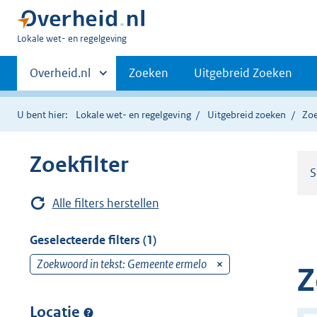
U
Lokale wet- en regelgeving
bent
Primaire
hier:
Andere
Overheid.nl
Zoeken
Uitgebreid Zoeken
sites
navigatie
binnen
U bent hier:
Lokale wet- en regelgeving
Uitgebreid zoeken
Zoe
Zoekfilter
S
Alle filters herstellen
Geselecteerde filters (1)
Zoekwoord in tekst: Gemeente ermelo
v
Z
e
r
Locatie