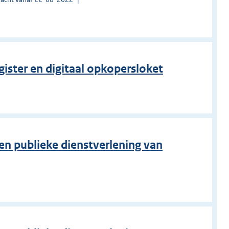
gister en digitaal opkopersloket
o
en publieke dienstverlening van
o