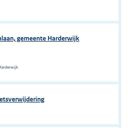
o
nlaan, gemeente Harderwijk
Harderwijk
etsverwijdering
o