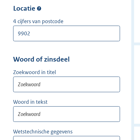
w
r
Locatie
i
w
j
i
4 cijfers van postcode
d
j
e
d
r
e
r
Woord of zinsdeel
Zoekwoord in titel
Woord in tekst
Wetstechnische gegevens