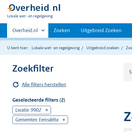
U
Lokale wet- en regelgeving
bent
Primaire
hier:
Andere
Overheid.nl
Zoeken
Uitgebreid Zoeken
sites
navigatie
binnen
U bent hier:
Lokale wet- en regelgeving
Uitgebreid zoeken
Zoe
Zoekfilter
S
Alle filters herstellen
Geselecteerde filters (2)
Locatie: 9902
v
Z
e
Gemeenten: Eemsdelta
v
r
e