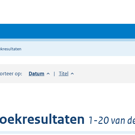
kresultaten
orteer op:
Sorteer op:
Datum
aflopend
Sorteer op:
Titel
oplopend
oekresultaten
1-20 van de